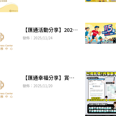
【匯通活動分享】2025
臺北設計獎頒獎典禮隆
發佈：2025/11/24
重登場 NOIZ《null²》
榮獲全
【匯通幸福分享】賞
楓・觀銀杏・看茶梅 陽
發佈：2025/11/20
明山秘境報你知