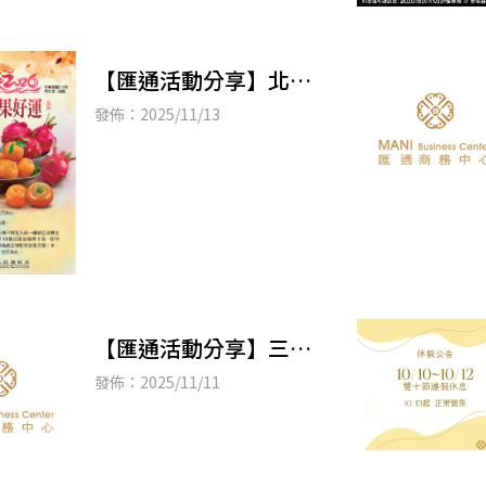
【匯通活動分享】北區
國稅局2026年「金馬迎
發佈：2025/11/13
春」水果月曆兌換活動
正式開始
【匯通活動分享】三貓
計畫2.0公私協力 打造永
發佈：2025/11/11
續茶鄉休憩生活圈