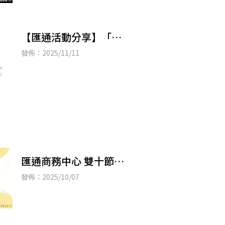
【匯通活動分享】「全
國租稅達人爭霸賽」總
發佈：2025/11/11
決賽圓滿落幕，青年學
子展現超高稅務素養！
匯通商務中心 雙十節休
假公告
發佈：2025/10/07