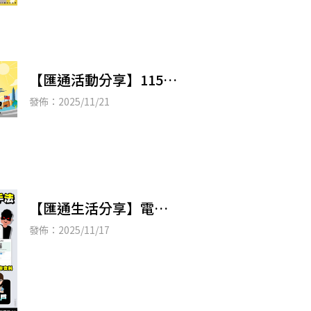
百工Crafting from
【匯通活動分享】115年
元旦升旗路跑開跑 邀
發佈：2025/11/21
市民共迎新年第一跑
【匯通生活分享】電郵
申請電費退款陷阱！台
發佈：2025/11/17
電提醒：圖片連結有
詐，切勿點擊