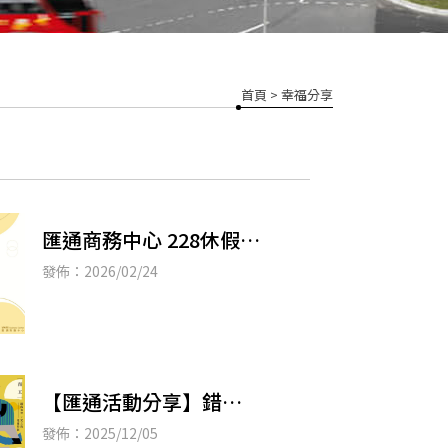
首頁
> 幸福分享
匯通商務中心 228休假公
告
發佈：2026/02/24
【匯通活動分享】錯落
有至HualienＸ光之島
發佈：2025/12/05